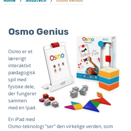
Home
Sosutech
Osmo Genius
Osmo Genius
Osmo er et
lærerigt
interaktivt
pædagogisk
spil med
fysiske dele,
der fungerer
sammen
med en Ipad.
En iPad med
Osmo-teknologi "ser" den virkelige verden, som