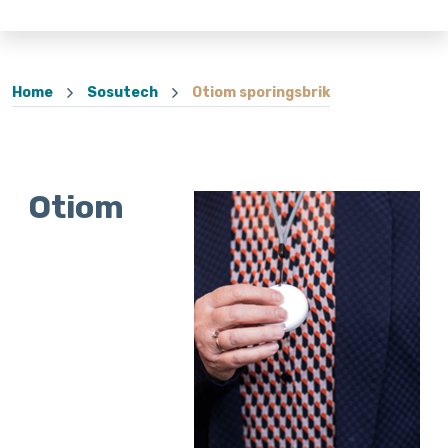
Home
Sosutech
Otiom sporingsbrik
Otiom