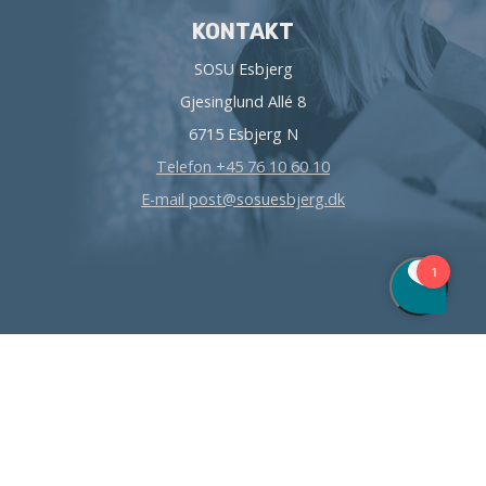
KONTAKT
SOSU Esbjerg
Gjesinglund Allé 8
6715 Esbjerg N
Telefon +45 76 10 60 10
E-mail post@sosuesbjerg.dk
Copyright © SOSU Esbjerg
2026
- Alle rettigheder forbeholdes |
Web by
the friendly dotpeople