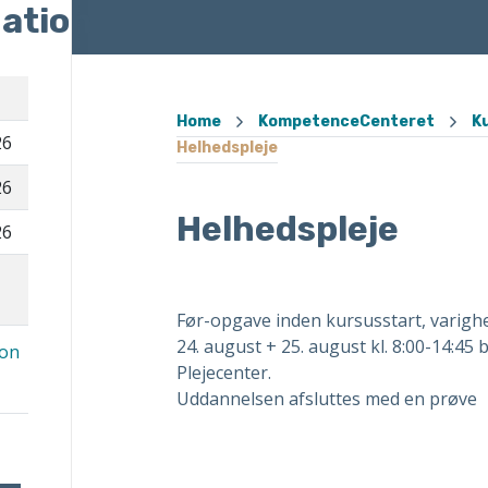
ation
Home
KompetenceCenteret
K
26
Helhedspleje
26
Helhedspleje
26
Før-opgave inden kursusstart, varighe
24. august + 25. august kl. 8:00-14:4
ion
Plejecenter.
Uddannelsen afsluttes med en prøve