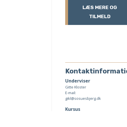
LÆS MERE OG
TILMELD
Kontaktinformati
Underviser
Gitte Kloster
E-mail:
gikl@sosuesbjerg.dk
Kursus
administration
Gitte Kloster