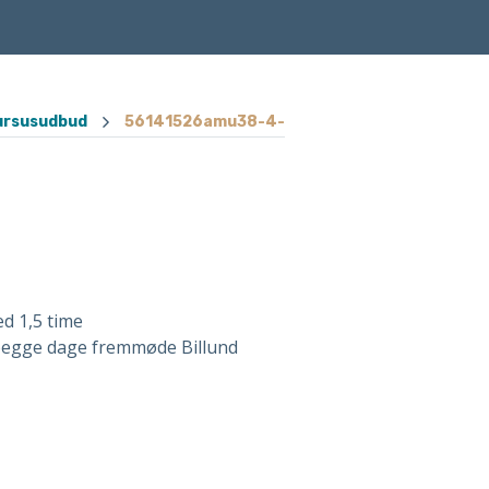
ursusudbud
56141526amu38-4-
d 1,5 time
5 begge dage fremmøde Billund