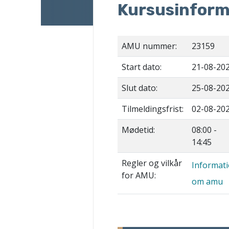
Kursusinform
AMU nummer:
23159
Start dato:
21-08-20
Slut dato:
25-08-20
Tilmeldingsfrist:
02-08-20
Mødetid:
08:00 -
14:45
Regler og vilkår
Informat
for AMU:
om amu