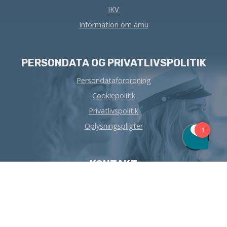
IKV
Information om amu
PERSONDATA OG PRIVATLIVSPOLITIK
Persondataforordning
Cookiepolitik
Privatlivspolitik
Oplysningspligter
KONTAKT
SOSU Esbjerg
Gjesinglund Allé 8
6715 Esbjerg N