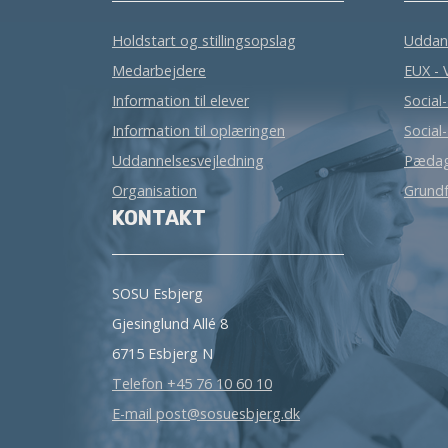
Holdstart og stillingsopslag
Uddan
Medarbejdere
EUX - 
Information til elever
Social
Information til oplæringen
Social
Uddannelsesvejledning
Pædag
Organisation
Grundf
KONTAKT
SOSU Esbjerg
Gjesinglund Allé 8
6715 Esbjerg N
Telefon +45 76 10 60 10
E-mail post@sosuesbjerg.dk