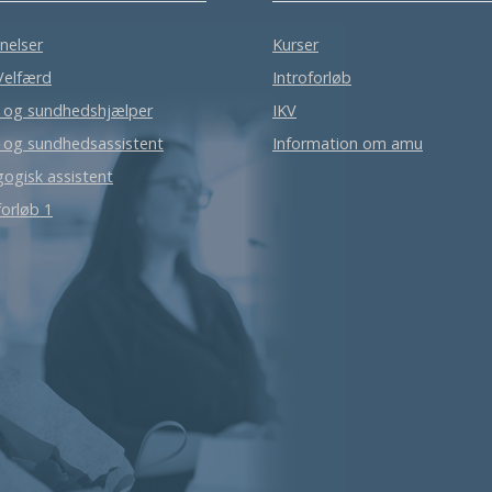
nelser
Kurser
Velfærd
Introforløb
- og sundhedshjælper
IKV
- og sundhedsassistent
Information om amu
ogisk assistent
orløb 1