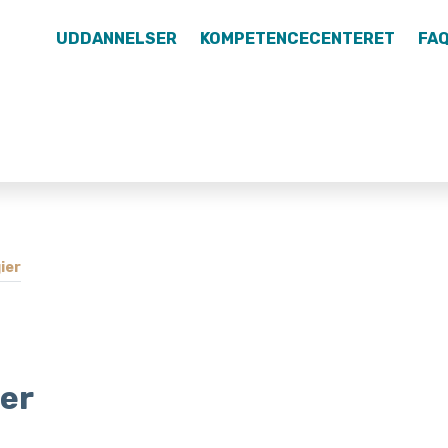
UDDANNELSER
KOMPETENCECENTERET
FA
ier
ier