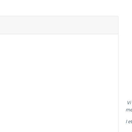
Vi
me
I e