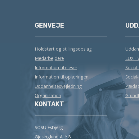
GENVEJE
UDD
Holdstart og stillingsopslag
Uddan
Medarbejdere
EUX - 
Information til elever
Social
Information til oplæringen
Social
Uddannelsesvejledning
Pædag
Organisation
Grundf
KONTAKT
SOSU Esbjerg
Gjesinglund Allé 8