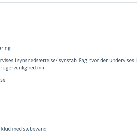
ering
vises i synsnedsættelse/ synstab. Fag hvor der undervises i 
 brugervenlighed mm.
lse
 klud med sæbevand