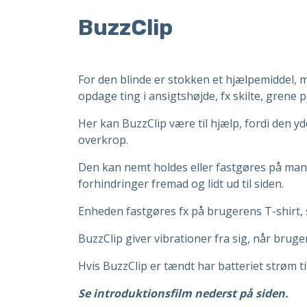
BuzzClip
For den blinde er stokken et hjælpemiddel, 
opdage ting i ansigtshøjde, fx skilte, grene 
Her kan BuzzClip være til hjælp, fordi den yd
overkrop.
D
en kan nemt holdes eller fastgøres på mang
forhindringer fremad og lidt ud til siden.
Enheden fastgøres fx på brugerens T-shirt, sk
BuzzClip giver vibrationer fra sig, når br
Hvis BuzzClip er tændt har batteriet strøm t
Se introduktionsfilm nederst på siden.