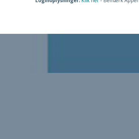
Loginoplysninger:
Klik her
- Bemærk Appen 