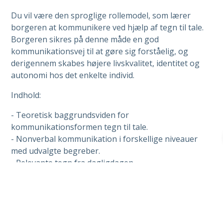
Du vil være den sproglige rollemodel, som lærer
borgeren at kommunikere ved hjælp af tegn til tale.
Borgeren sikres på denne måde en god
kommunikationsvej til at gøre sig forståelig, og
derigennem skabes højere livskvalitet, identitet og
autonomi hos det enkelte individ.
Indhold:
- Teoretisk baggrundsviden for
kommunikationsformen tegn til tale.
- Nonverbal kommunikation i forskellige niveauer
med udvalgte begreber.
- Relevante tegn fra dagligdagen
- Bevidsthed om egen kommunikation –hvordan er
man en god sproglig rollemodel?