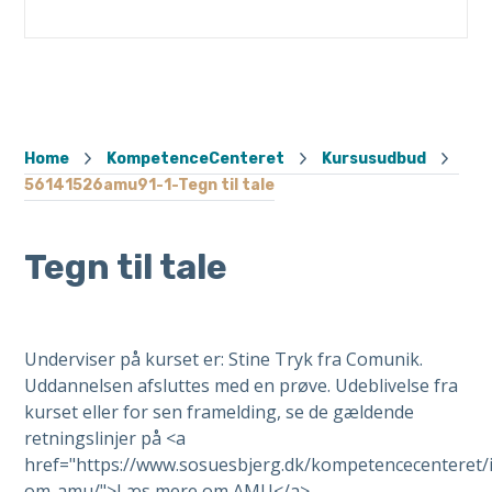
Home
KompetenceCenteret
Kursusudbud
56141526amu91-1-Tegn til tale
Tegn til tale
Underviser på kurset er: Stine Tryk fra Comunik.
Uddannelsen afsluttes med en prøve. Udeblivelse fra
kurset eller for sen framelding, se de gældende
retningslinjer på <a
href="https://www.sosuesbjerg.dk/kompetencecenteret/
om-amu/">Læs mere om AMU</a>